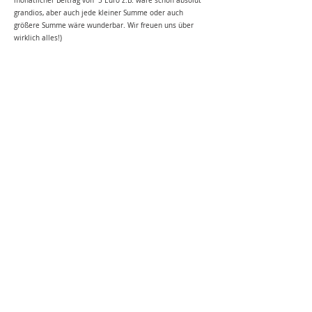
monatlicher Beitrag von 5 Euro z.B. wäre schon absolut
grandios, aber auch jede kleiner Summe oder auch
größere Summe wäre wunderbar. Wir freuen uns über
wirklich alles!)
- Kinder und Jugendliche unter 18 Jahren sind
immer beitragsfrei.
Für Mitgliedsbeiträge bis Euro 200,00 gilt der
Kontoauszug mit der Lastschriftbelastung als
Spendennachweis gegenüber dem Finanzamt.
Für höhere Beiträge stellen wir
selbstverständlich Spendenbescheinigungen
aus.
Kontakt
Impressum
Datenschutz
© 2023 Copyright- Noah Gray's Ark e.V. / Erstellt mit
Wix.com